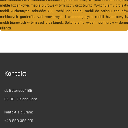
meble łazienkowe, meble biurowe w tym szafy oraz biurka. Wykonujemy projekty
mebli kuchennych, zabudów AGD, mebli do jadalni, mebli do salonu, zabudów
meblowych garderób, szaf wnękowych i wolnostojących, mebli łazienkowych,
mebli biurowych w tym szaf oraz biurek. Dokonujemy wycen i pomiarów w domu
Klienta.
Kontakt
ul. Batorego 118B
65-001 Zielona Góra
kontakt z biurem:
+48 880 386 201