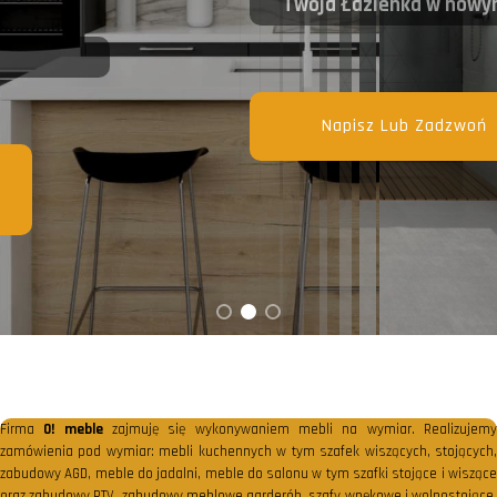
Twoja Łazienka w nowym wydaniu
Napisz Lub Zadzwoń
Firma
O! meble
zajmuję się wykonywaniem mebli na wymiar. Realizujem
zamówienia pod wymiar: mebli kuchennych w tym szafek wiszących, stojących,
zabudowy AGD, meble do jadalni, meble do salonu w tym szafki stojące i wiszące
oraz zabudowy RTV, zabudowy meblowe garderób, szafy wnękowe i wolnostojące,