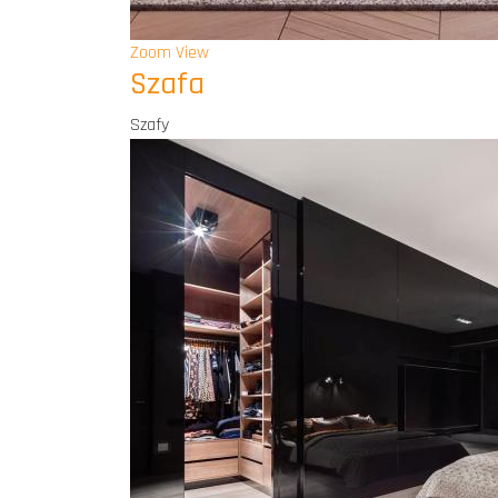
Zoom
View
Szafa
Szafy