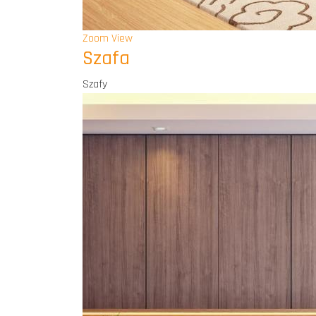
Zoom
View
Szafa
Szafy