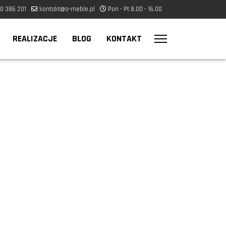
0 386 201
kontakt@o-meble.pl
Pon - Pt 8.00 - 16.00
REALIZACJE
BLOG
KONTAKT