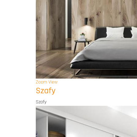
Zoom
View
Szafy
Szafy