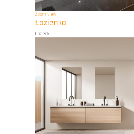
Zoom
View
Łazienka
Łazienki