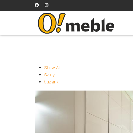
Show All
Szafy
Łazienki