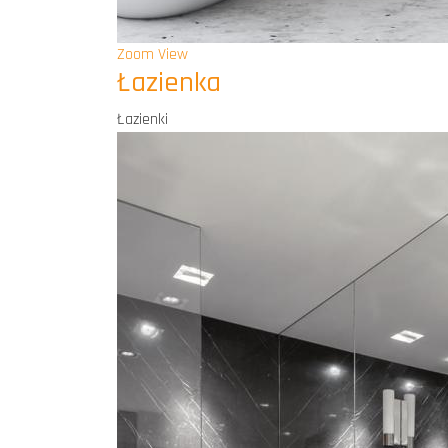
Zoom
View
Łazienka
Łazienki