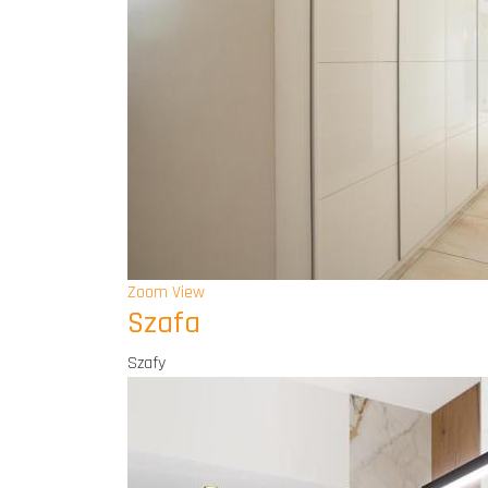
Zoom
View
Szafa
Szafy