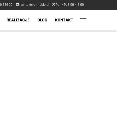
0 386 201
kontakt@o-meble.pl
Pon - Pt 8.00 - 16.00
REALIZACJE
BLOG
KONTAKT